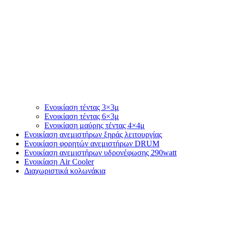
Ενοικίαση τέντας 3×3μ
Ενοικίαση τέντας 6×3μ
Ενοικίαση μαύρης τέντας 4×4μ
Ενοικίαση ανεμιστήρων ξηράς λειτουργίας
Ενοικίαση φορητών ανεμιστήρων DRUM
Ενοικίαση ανεμιστήρων υδρονέφωσης 290watt
Ενοικίαση Air Cooler
Διαχωριστικά κολωνάκια