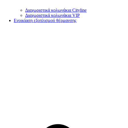
Διαχωριστικά κολωνάκια Cityline
Διαχωριστικά κολωνάκια VIP
Ενοικίαση εξοπλισμού θέρμανσης